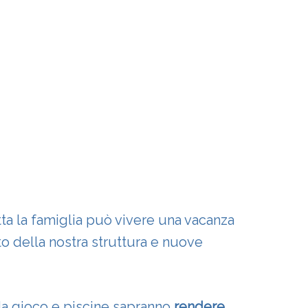
tta la famiglia può vivere una vacanza
o della nostra struttura e nuove
 da gioco e piscine sapranno
rendere