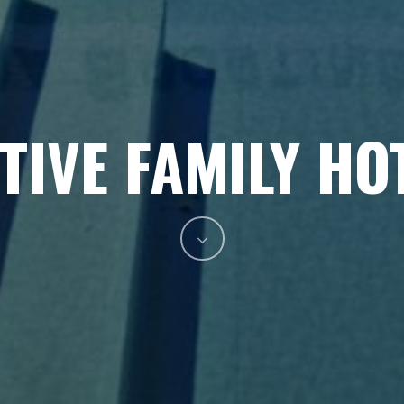
TIVE FAMILY HO
Navigate
to
the
next