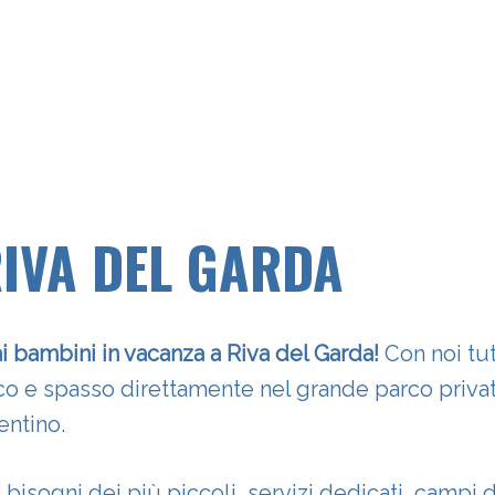
section
RIVA DEL GARDA
ai bambini in vacanza a Riva del Garda!
Con noi tu
oco e spasso direttamente nel grande parco privat
entino.
bisogni dei più piccoli, servizi dedicati, campi